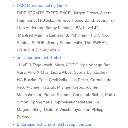
DMC Musikmarketing GmbH
DIRE STRAITS EXPERIENCE, Jürgen Drews, Albert
Hammond, H-Blockx, Hermes House Band, Jethro Tull
/ Ian Anderson, Bobby Kimball, LEA, Level 42,
Manfred Mann´s Earthband, Pohlmann, PUR, Nico
Santos, SLADE, Jimmy Sommerville, The SWEET,
URIAH HEEP, VoXXclub
emschertainment GmbH
1LIVE 3-Tage-wach: Mero, AC/DC High Voltage Bar,
Nura, Akte X-Mas, Lioba Albus, Sybille Bullatschek,
HG.Butzko, Fatih Çevikkollu, Lisa Feller, Carmela de
Feo, Michael Hatzius, Michael Krebs, Jochen
Malmsheimer, Patrick Salmen, Christoph Sieber, Philip
Simon, Springmaus Improvisationstheater, Kai
Magnus Sting, Dietmar Wischmeyer, Jan Philipp
Zymny
Entertainment One GmbH / Amphitheater