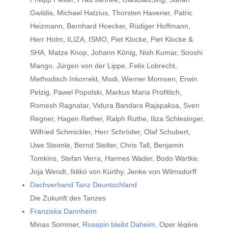
Gwildis, Michael Hatzius, Thorsten Havener, Patric
Heizmann, Bernhard Hoecker, Rüdiger Hoffmann,
Herr Holm, ILIZA, ISMO, Piet Klocke, Piet Klocke &
SHA, Matze Knop, Johann König, Nish Kumar, Sooshi
Mango, Jürgen von der Lippe, Felix Lobrecht,
Methodisch Inkorrekt, Modi, Werner Momsen, Erwin
Pelzig, Pawel Popolski, Markus Maria Profitlich,
Romesh Ragnatar, Vidura Bandara Rajapaksa, Sven
Regner, Hagen Rether, Ralph Ruthe, Iliza Schlesinger,
Wilfried Schmickler, Herr Schröder, Olaf Schubert,
Uwe Steimle, Bernd Stelter, Chris Tall, Benjamin
Tomkins, Stefan Verra, Hannes Wader, Bodo Wartke,
Joja Wendt, Ildikó von Kürthy, Jenke von Wilmsdorff
Dachverband Tanz Deuntschland
Die Zukunft des Tanzes
Franziska Dannheim
Minas Sommer,
Rosepin bleibt Daheim
, Oper légère