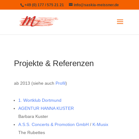
+49 (0) 177 / 575 21 21
info@saskia-meissner.de
Projekte & Referenzen
ab 2013 (siehe auch
Profil
)
1. Wortklub Dortmund
AGENTUR HANNA KUSTER
Barbara Kuster
A.S.S. Concerts & Promotion GmbH
/
K-Musix
The Rubettes