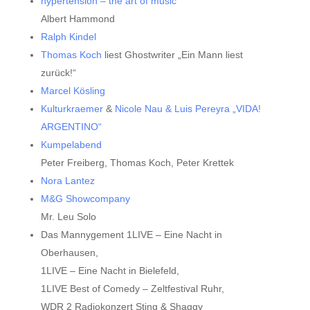
hypertension – the art of music
Albert Hammond
Ralph Kindel
Thomas Koch
liest Ghostwriter „Ein Mann liest
zurück!“
Marcel Kösling
Kulturkraemer
&
Nicole Nau & Luis Pereyra „VIDA!
ARGENTINO“
Kumpelabend
Peter Freiberg, Thomas Koch, Peter Krettek
Nora Lantez
M&G Showcompany
Mr. Leu Solo
Das Mannygement 1LIVE – Eine Nacht in
Oberhausen,
1LIVE – Eine Nacht in Bielefeld,
1LIVE Best of Comedy – Zeltfestival Ruhr,
WDR 2 Radiokonzert Sting & Shaggy