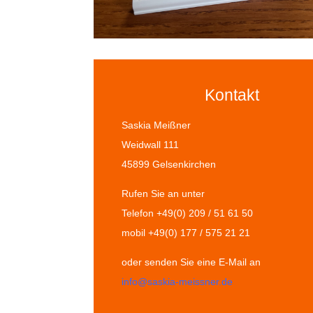
Kontakt
Saskia Meißner
Weidwall 111
45899 Gelsenkirchen
Rufen Sie an unter
Telefon +49(0) 209 / 51 61 50
mobil +49(0) 177 / 575 21 21
oder senden Sie eine E-Mail an
info@saskia-meissner.de