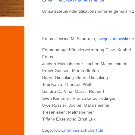
E-Mail:
info@saskia-meissner.de
Umsatzsteuer-Identifikationsnummer gemäß § 
Fotos: Jessica M. Szodruch,
uwejesiorkowski.de
Fotomontage Künstlervertretung Claus Knobel
Fotos:
Jochen Malmsheimer: Jochen Malmsheimer
Frank Goosen: Martin Steffen
Bernd Gieseking: Bernd Gieseking
Tobi Katze: Thorsten Wulff
Sandra Da Vina: Marvin Ruppert
Sven Kemmler: Franziska Schrödinger
Uwe Rössler: Jochen Malmsheimer
Tresenlesen: Malmsheimer
Tiffany Ensemble: Ernst Luk
Logo:
www.mathias-schubert.de